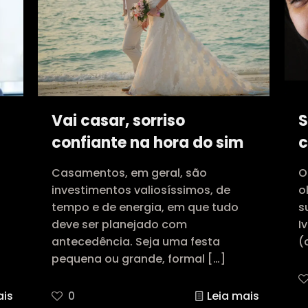
Vai casar, sorriso
S
confiante na hora do sim
c
Casamentos, em geral, são
O
investimentos valiosíssimos, de
o
tempo e de energia, em que tudo
s
deve ser planejado com
I
antecedência. Seja uma festa
(
pequena ou grande, formal
[…]
ais
0
Leia mais