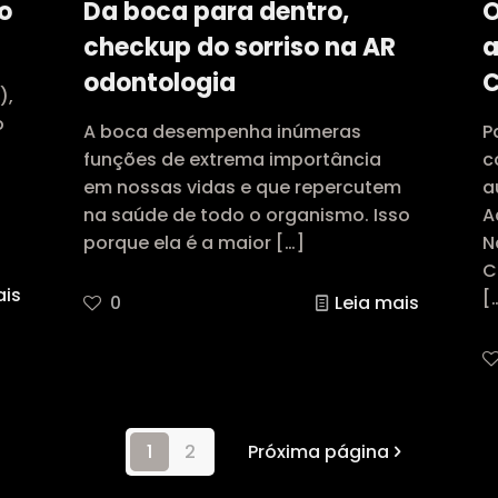
o
Da boca para dentro,
O
checkup do sorriso na AR
a
odontologia
C
),
o
A boca desempenha inúmeras
P
?
funções de extrema importância
c
em nossas vidas e que repercutem
a
na saúde de todo o organismo. Isso
A
porque ela é a maior
[…]
N
C
ais
[
0
Leia mais
1
2
Próxima página