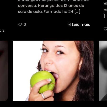
d
conversa. Herança dos 12 anos de
p
sala de aula. Formado há 24
[…]
[
0
Leia mais
ais