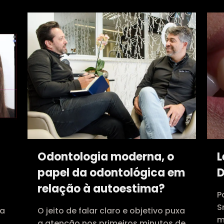
Odontologia moderna, o
L
papel da odontológica em
D
relação à autoestima?
P
S
 a
O jeito de falar claro e objetivo puxa
m
a atenção nos primeiros minutos de