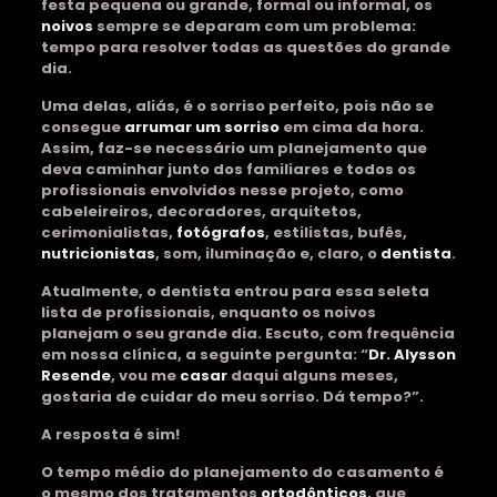
festa pequena ou grande, formal ou informal, os
noivos
sempre se deparam com um problema:
tempo para resolver todas as questões do grande
dia.
Uma delas, aliás, é o sorriso perfeito, pois não se
consegue
arrumar um sorriso
em cima da hora.
Assim, faz-se necessário um planejamento que
deva caminhar junto dos familiares e todos os
profissionais envolvidos nesse projeto, como
cabeleireiros, decoradores, arquitetos,
cerimonialistas,
fotógrafos
, estilistas, bufês,
nutricionistas
, som, iluminação e, claro, o
dentista
.
Atualmente, o dentista entrou para essa seleta
lista de profissionais, enquanto os noivos
planejam o seu grande dia. Escuto, com frequência
em nossa clínica, a seguinte pergunta: “
Dr. Alysson
Resende
, vou me
casar
daqui alguns meses,
gostaria de cuidar do meu sorriso. Dá tempo?”.
A resposta é sim!
O tempo médio do planejamento do casamento é
o mesmo dos tratamentos
ortodônticos
, que