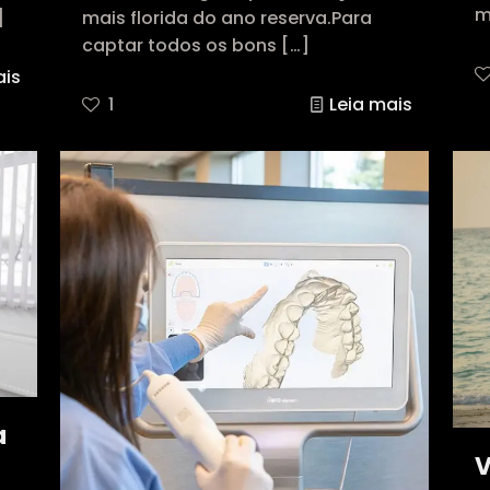
m
]
mais florida do ano reserva.Para
captar todos os bons
[…]
ais
1
Leia mais
a
V