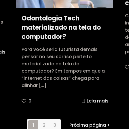
c
.
C
Odontologia Tech
as
i
materializado na tela do
t
computador?
d
a
Para você seria futurista demais
p
ais
pensar no seu sorriso perfeito
materializado na tela do
computador? Em tempos em que a
“internet das coisas” chega para
alinhar
[…]
0
Leia mais
1
2
3
Próxima página