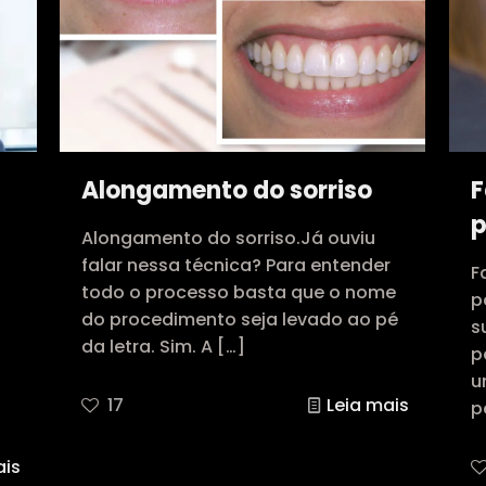
Alongamento do sorriso
F
p
Alongamento do sorriso.Já ouviu
falar nessa técnica? Para entender
F
todo o processo basta que o nome
p
do procedimento seja levado ao pé
s
da letra. Sim. A
[…]
p
u
17
Leia mais
p
ais