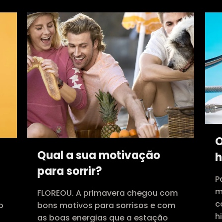
O
Qual a sua motivação
para sorrir?
P
m
FLOREOU. A primavera chegou com
c
o
bons motivos para sorrisos e com
h
as boas energias que a estação