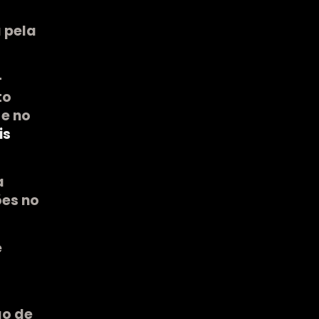
 pela
–
to
 e no
is
a
ões no
e
ão de