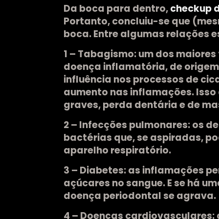
Da boca para dentro,
checkup d
Portanto, concluiu-se que (me
boca. Entre algumas relações 
1 – Tabagismo:
um dos maiores f
doença inflamatória, de origem
influência nos processos de ci
aumento nas inflamações. Iss
graves, perda dentária e de ma
2 – Infecções pulmonares:
os d
bactérias que, se aspiradas, p
aparelho respiratório.
3 – Diabetes:
as inflamações per
açúcares no sangue. E se há um
doença periodontal se agrava.
4 – Doenças cardiovasculares: