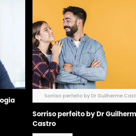
Sorriso perfeito by Dr Guilherme Cas
logia
Sorriso perfeito by Dr Guilher
Castro