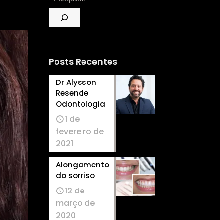
Posts Recentes
Dr Alysson
Resende
Odontologia
1 de
fevereiro de
2021
Alongamento
do sorriso
12 de
março de
2020