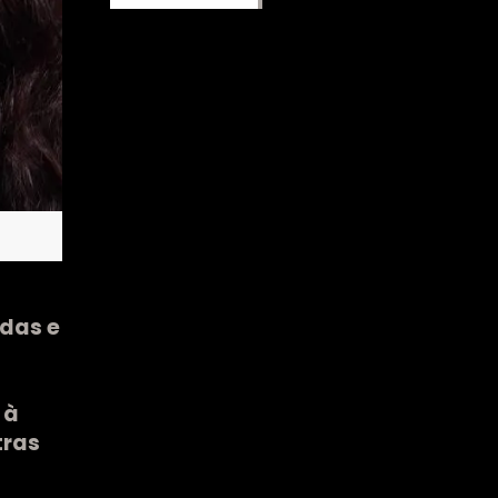
das e
 à
tras