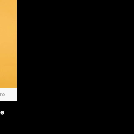
tro
me