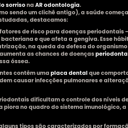
o sorriso
na
AR odontologia
.
smo sendo um clichê antigo), a saúde começa
estudadas, destacamos:
atores de risco para doenças periodontais 
 bacteriana e que afeta a gengiva. Esse hábi
catrização, na queda da defesa do organismo
o aumenta as chances de doenças
periodonta
ssa óssea.
entes contêm uma
placa dental
que comport
odem causar infecções pulmonares e alteraç
iodontais dificultam o controle dos níveis d
a piora no quadro do sistema imunológico, a
alguns tipos são caracterizados por formaç