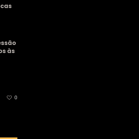
acas
o
essão
os às
0