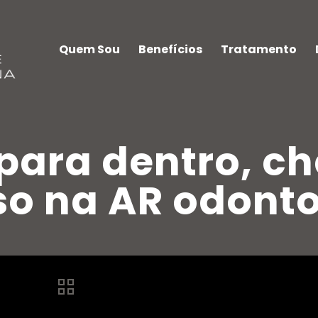
Quem Sou
Benefícios
Tratamento
para dentro, c
so na AR odont