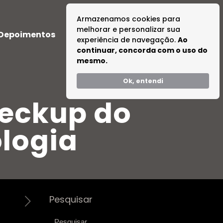
Armazenamos cookies para
melhorar e personalizar sua
Depoimentos
Dúvidas
Tire suas Dúvidas
experiência de navegação.
Ao
continuar, concorda com o uso do
mesmo.
Ok, entendi
heckup do
ologia
Pesquisar