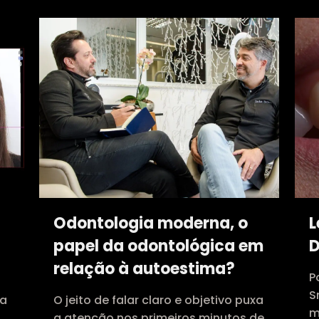
Odontologia moderna, o
L
papel da odontológica em
D
relação à autoestima?
P
S
 a
O jeito de falar claro e objetivo puxa
m
a atenção nos primeiros minutos de