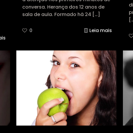
d
conversa. Herança dos 12 anos de
p
sala de aula. Formado há 24
[…]
[
0
Leia mais
ais