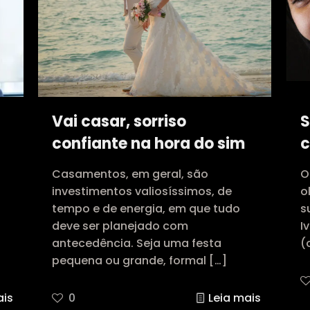
Vai casar, sorriso
S
confiante na hora do sim
c
Casamentos, em geral, são
O
investimentos valiosíssimos, de
o
tempo e de energia, em que tudo
s
deve ser planejado com
I
antecedência. Seja uma festa
(
pequena ou grande, formal
[…]
ais
0
Leia mais