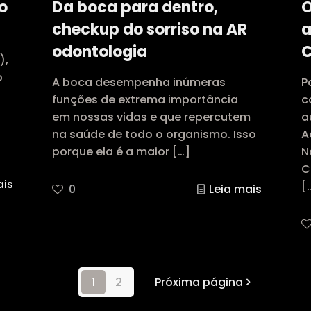
o
Da boca para dentro,
O
checkup do sorriso na AR
a
odontologia
C
),
o
A boca desempenha inúmeras
P
?
funções de extrema importância
c
em nossas vidas e que repercutem
a
na saúde de todo o organismo. Isso
A
porque ela é a maior
[…]
N
C
ais
[
0
Leia mais
1
2
Próxima página