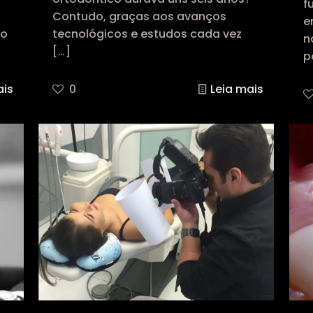
f
Contudo, graças aos avanços
e
do
tecnológicos e estudos cada vez
n
[…]
p
ais
0
Leia mais