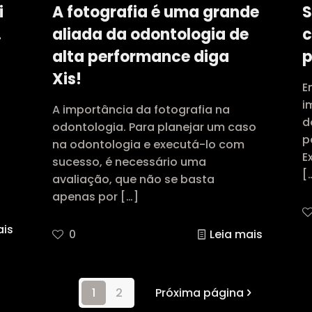
i
A fotografia é uma grande
S
.
aliada da odontologia de
c
alta performance diga
p
Xis!
E
i
A importância da fotografia na
d
odontologia. Para planejar um caso
p
na odontologia e executá-lo com
E
sucesso, é necessário uma
[
avaliação, que não se basta
apenas por
[…]
ais
0
Leia mais
1
2
Próxima página