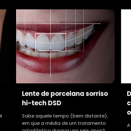
Lente de porcelana sorriso
D
hi-tech DSD
c
o
l
Sabe aquele tempo (bem distante),
em que a média de um tratamento
A
ortodôntico durava uns seis anos?