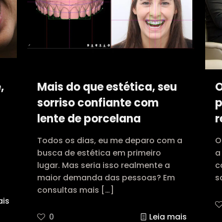
,
Mais do que estética, seu
O
sorriso confiante com
p
lente de porcelana
r
Todos os dias, eu me deparo com a
O
busca de estética em primeiro
a
lugar. Mas seria isso realmente a
c
maior demanda das pessoas? Em
s
consultas mais
[…]
ais
0
Leia mais