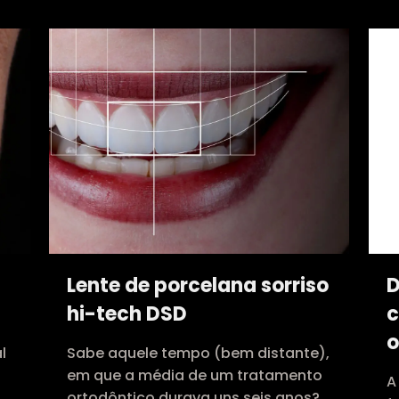
Lente de porcelana sorriso
D
hi-tech DSD
c
o
l
Sabe aquele tempo (bem distante),
em que a média de um tratamento
A
ortodôntico durava uns seis anos?