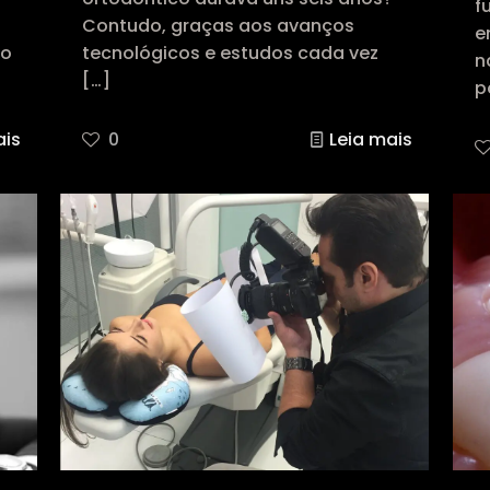
f
Contudo, graças aos avanços
e
do
tecnológicos e estudos cada vez
n
[…]
p
ais
0
Leia mais