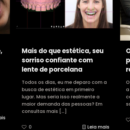
,
Mais do que estética, seu
O
sorriso confiante com
p
lente de porcelana
r
Todos os dias, eu me deparo com a
O
busca de estética em primeiro
a
lugar. Mas seria isso realmente a
c
maior demanda das pessoas? Em
s
consultas mais
[…]
ais
0
Leia mais