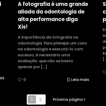
i
A fotografia é uma grande
S
.
aliada da odontologia de
c
alta performance diga
p
Xis!
E
i
A importância da fotografia na
d
odontologia. Para planejar um caso
p
na odontologia e executá-lo com
E
sucesso, é necessário uma
[
avaliação, que não se basta
apenas por
[…]
ais
0
Leia mais
1
2
Próxima página