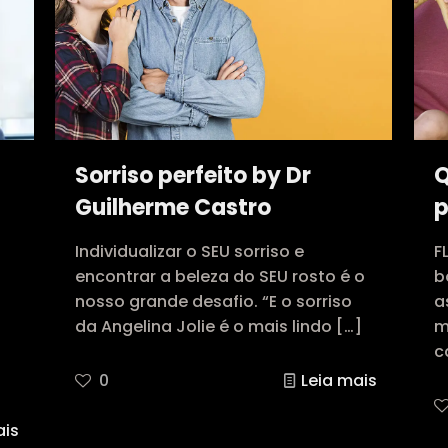
Sorriso perfeito by Dr
Q
Guilherme Castro
p
Individualizar o SEU sorriso e
F
encontrar a beleza do SEU rosto é o
b
nosso grande desafio. “E o sorriso
a
da Angelina Jolie é o mais lindo
[…]
m
c
0
Leia mais
ais