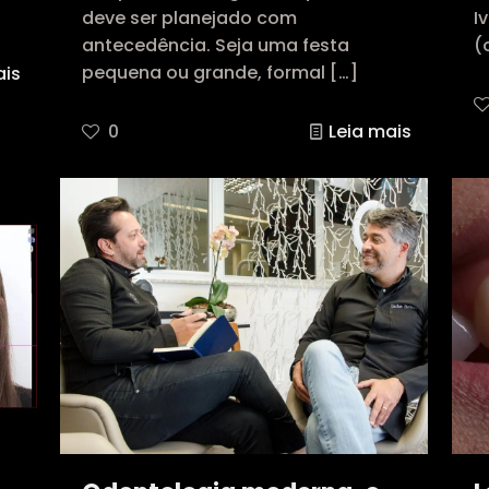
deve ser planejado com
I
antecedência. Seja uma festa
(
pequena ou grande, formal
[…]
ais
0
Leia mais