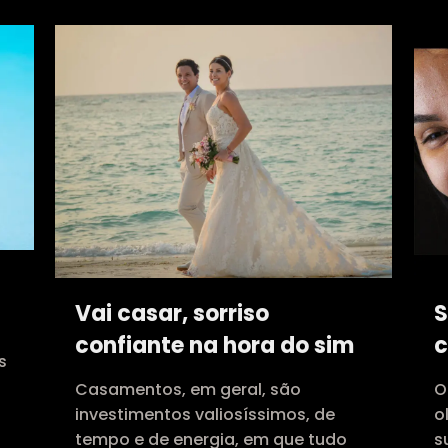
Vai casar, sorriso
S
confiante na hora do sim
c
s
Casamentos, em geral, são
O
investimentos valiosíssimos, de
o
tempo e de energia, em que tudo
s