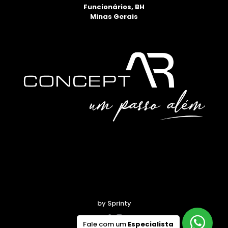
Funcionários, BH
Minas Gerais
by Sprinty
Fale com um
Especialista