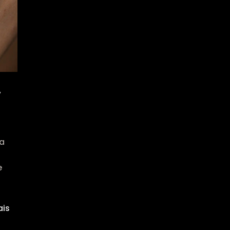
,
 a
e
ais