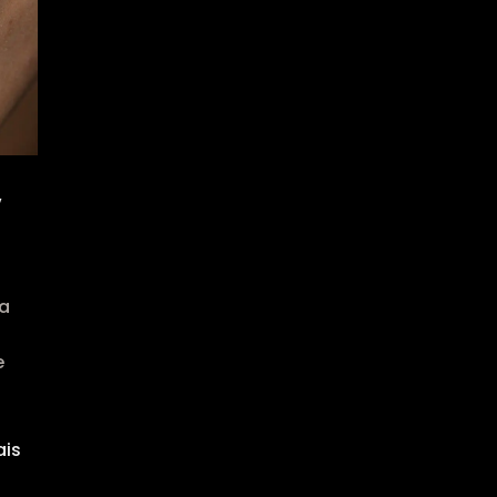
,
 a
e
ais