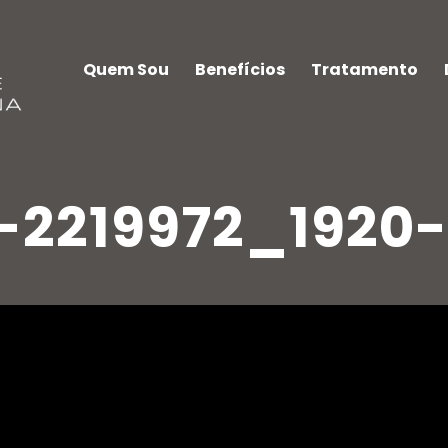
Quem Sou
Benefícios
Tratamento
-2219972_1920